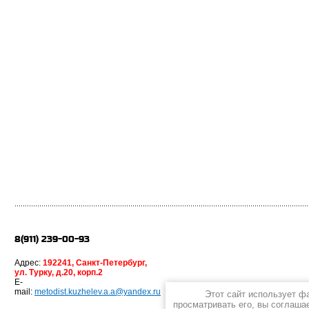
8(911) 239-00-93
Адрес:
192241, Санкт-Петербург,
ул. Турку, д.20, корп.2
E-
mail:
metodist.kuzhelev.a.a@yandex.ru
Этот сайт использует ф
просматривать его, вы соглаша